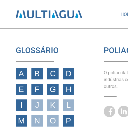
HO
GLOSSÁRIO
POLIA
A
B
C
D
O poliacril
indústrias 
outros.
E
F
G
H
I
J
K
L
M
N
O
P