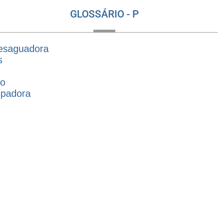
GLOSSÁRIO - P
esaguadora
s
to
spadora