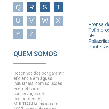
Q
R
S
T
U
V
W
X
Prensa d
Polímero
Y
Z
pH
Poliacrila
Ponte ra
QUEM SOMOS
Reconhecidos por garantir
eficiência em águas
industriais, com soluções
energéticas e
conservação de
equipamentos, a
MULTIAGUA iniciou em
1987, consolidando os