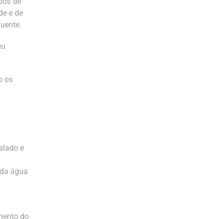
ipos de
de e de
luente.
eu
o os
alado e
s da água
amento do