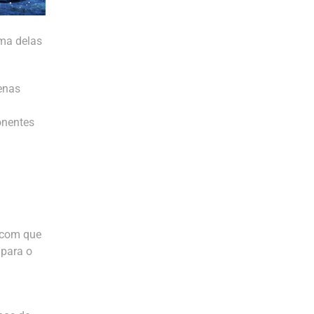
uma delas
penas
onentes
r com que
 para o