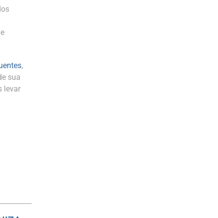
dos
de
luentes
,
de sua
 levar