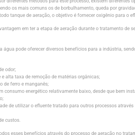
tir diferentes métodos para este processo, existem diferentes t
sendo os mais comuns os de borbulhamento, queda por gravida
odo tanque de aeração, o objetivo é fornecer oxigênio para o ef
vantagem em ter a etapa de aeração durante o tratamento de s
a água pode oferecer diversos benefícios para a indústria, send
e odor;
 e alta taxa de remoção de matérias orgânicas;
o de ferro e manganês;
m consumo energético relativamente baixo, desde que bem inst
o;
ade de utilizar o efluente tratado para outros processos atravé
e custos.
todos esses benefícios através do processo de aeração no trat