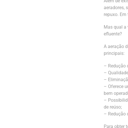
Além de exis
aeradores, 
repuxo. Em t
Mas qual a 
efluente?
A aeração d
principais:
– Redução d
– Qualidade
– Eliminaçã
– Oferece u
bem operad
– Possibilid
de reúso;
– Redução d
Para obter 