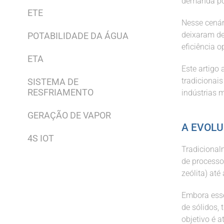
demanda por
ETE
Nesse cenár
deixaram de
POTABILIDADE DA ÁGUA
eficiência 
ETA
Este artigo
tradicionai
SISTEMA DE
RESFRIAMENTO
indústrias 
GERAÇÃO DE VAPOR
A EVOLU
4S IOT
Tradicional
de processos
zeólita) até
Embora esse
de sólidos, 
objetivo é a