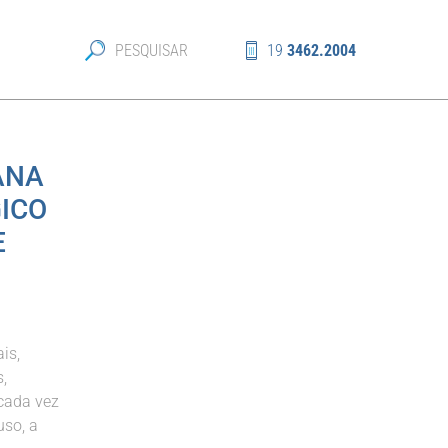
19
3462.2004
ANA
GICO
E
is,
s,
 cada vez
uso, a