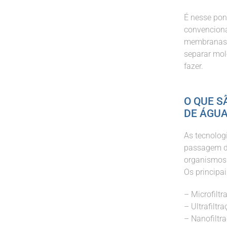
É nesse pon
convenciona
membranas a
separar mol
fazer.
O QUE 
DE ÁGUA
As tecnolog
passagem de
organismos 
Os principa
– Microfilt
– Ultrafiltr
– Nanofiltr