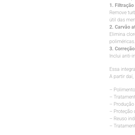
1. Filtração
Remove turb
útil das me
2. Carvão a
Elimina clo
poliméricas
3. Correção
Inclui anti-
Essa integr
A partir daí
– Polimento
– Tratament
– Produção 
– Proteção 
– Reuso indu
– Tratament