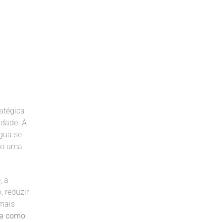
atégica
idade. À
gua se
omo uma
, a
 reduzir
 mais
ua como