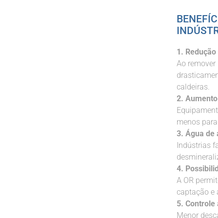
BENEFÍC
INDÚSTR
1. Redução 
Ao remover 
drasticament
caldeiras.
2. Aumento 
Equipamento
menos parad
3. Água de 
Indústrias 
desminerali
4. Possibil
A OR permit
captação e 
5. Controle
Menor desca