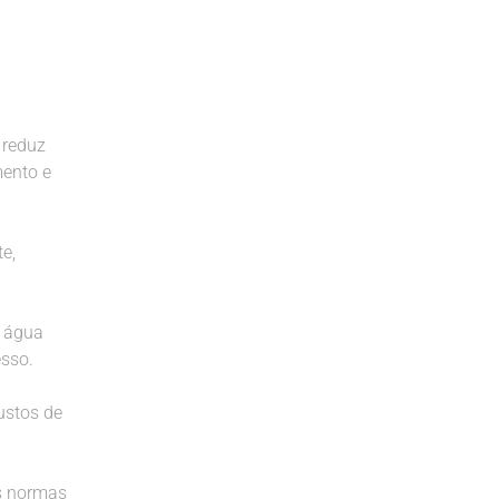
 reduz
mento e
e,
e água
esso.
ustos de
s normas