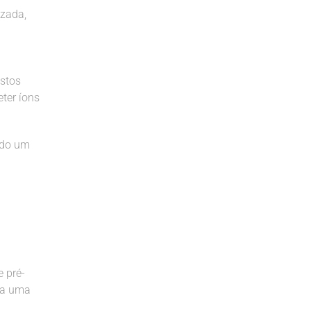
izada,
ostos
ter íons
indo um
 pré-
da uma