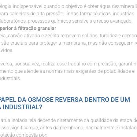
logia indispensável quando o objetivo é obter água desmineral
ara caldeiras de alta pressão, linhas farmacêuticas, indústrias
, laboratórios, processos químicos sensíveis e reuso avançado.
perior à filtração granular
reia, carvão ativado e zeólita removem sólidos, turbidez e comp
e são cruciais para proteger a membrana, mas não conseguem re
lvidos.
versa, por sua vez, realiza esse trabalho com precisão, garant
limento que atende às normas mais exigentes de potabilidade e
dustriais.
PAPEL DA OSMOSE REVERSA DENTRO DE UM
 INDUSTRIAL?
atua isolada: ela depende diretamente da qualidade da etapa de
 Isso significa que, antes da membrana, normalmente é instala
roteção composta por: