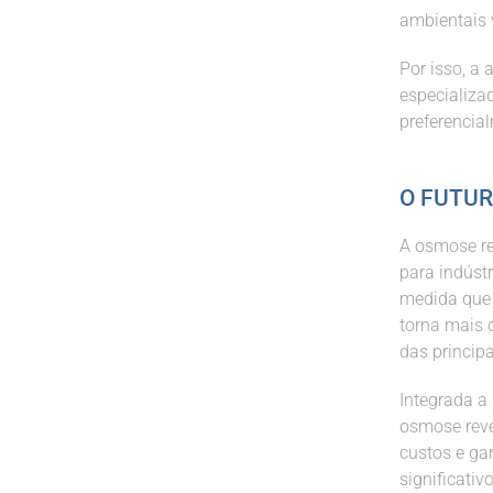
ambientais 
Por isso, a
especializa
preferencia
O FUTUR
A osmose re
para indúst
medida que 
torna mais 
das principa
Integrada a 
osmose reve
custos e ga
significati