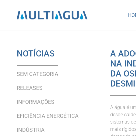
HO
NOTÍCIAS
A ADO
NA IN
DA OS
SEM CATEGORIA
DESMI
RELEASES
INFORMAÇÕES
A água é um
desde caldei
EFICIÊNCIA ENERGÉTICA
sistemas de
mais rígido
INDÚSTRIA