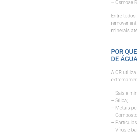
– Osmose R
Entre todos
remover ent
minerais até
POR QUE
DE ÁGUA
A OR utiliz
extremament
– Sais e min
– Sílica;
– Metais pe
– Composto
– Partículas
– Vírus e ba