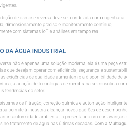
vigentes.
 adoção de osmose reversa deve ser conduzida com engenharia
da, dimensionamento preciso e monitoramento contínuo,
lmente com sistemas IoT e análises em tempo real.
O DA ÁGUA INDUSTRIAL
versa não é apenas uma solução moderna, ela é uma peça estr
rias que desejam operar com eficiência, segurança e sustentabil
as exigências de qualidade aumentam e a disponibilidade de á
crítica, a adoção de tecnologias de membrana se consolida c
is tendências do setor.
sistemas de filtração, correção química e automação inteligente
rsa permite à indústria alcançar novos padrões de desempenho,
rantir conformidade ambiental, representando um dos avanços
vos no tratamento de água nas últimas décadas.
Com a Multiag