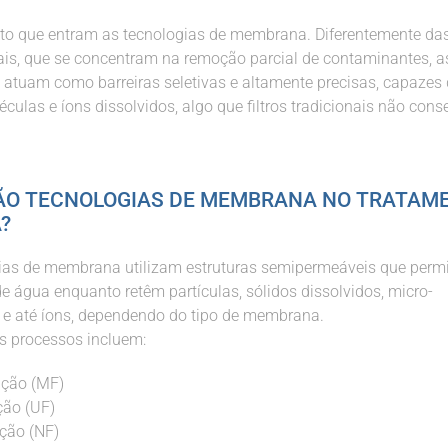
to que entram as tecnologias de membrana. Diferentemente da
is, que se concentram na remoção parcial de contaminantes, a
tuam como barreiras seletivas e altamente precisas, capazes
éculas e íons dissolvidos, algo que filtros tradicionais não co
SÃO TECNOLOGIAS DE MEMBRANA NO TRATAM
?
ias de membrana utilizam estruturas semipermeáveis que perm
 água enquanto retêm partículas, sólidos dissolvidos, micro-
e até íons, dependendo do tipo de membrana.
is processos incluem:
ração (MF)
ação (UF)
ação (NF)