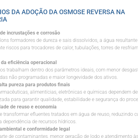
IOS DA ADOÇÃO DA OSMOSE REVERSA NA
IA
de incrustações e corrosão
íons formadores de dureza e sais dissolvidos, a água resultante
e riscos para trocadores de calor, tubulações, torres de resfria
da eficiência operacional
s trabalham dentro dos parâmetros ideais, com menor desgast
as não programadas e maior longevidade dos ativos.
alta pureza para produtos finais
farmacêuticas, alimentícias, eletrônicas e químicas dependem d
zada para garantir qualidade, estabilidade e segurança do proc
idade de reuso e economia
e transformar efluentes tratados em água de reuso, reduzindo c
a dependência de recursos hídricos.
 ambiental e conformidade legal
rte de contaminantes, menor geração de lodo e atendimento à