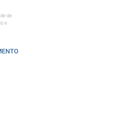
ade de
is e
MENTO