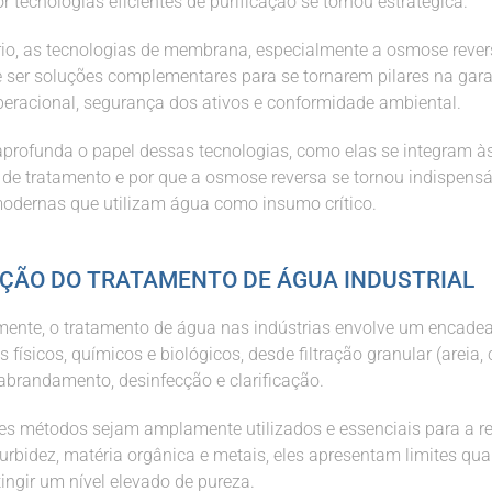
 tecnologias eficientes de purificação se tornou estratégica.
io, as tecnologias de membrana, especialmente a osmose rever
 ser soluções complementares para se tornarem pilares na gara
operacional, segurança dos ativos e conformidade ambiental.
 aprofunda o papel dessas tecnologias, como elas se integram à
s de tratamento e por que a osmose reversa se tornou indispensá
modernas que utilizam água como insumo crítico.
ÇÃO DO TRATAMENTO DE ÁGUA INDUSTRIAL
mente, o tratamento de água nas indústrias envolve um encad
 físicos, químicos e biológicos, desde filtração granular (areia, 
 abrandamento, desinfecção e clarificação.
s métodos sejam amplamente utilizados e essenciais para a 
turbidez, matéria orgânica e metais, eles apresentam limites qu
tingir um nível elevado de pureza.