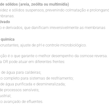
 de sólidos (areia, zeólita ou multimídia)
idez e sólidos suspensos, prevenindo colmatação e prolongand
mbranas.
tivado
ro e derivados, que danificam irreversivelmente as membranas
.
 química
incrustantes, ajuste de pH e controle microbiológico.
ação é o que garante o melhor desempenho da osmose reversa.
, a OR pode atuar em diferentes frentes:
 de água para caldeiras;
o completo para sistemas de resfriamento;
de água purificada e desmineralizada;
de processos sensíveis;
strial;
o avançado de efluentes.