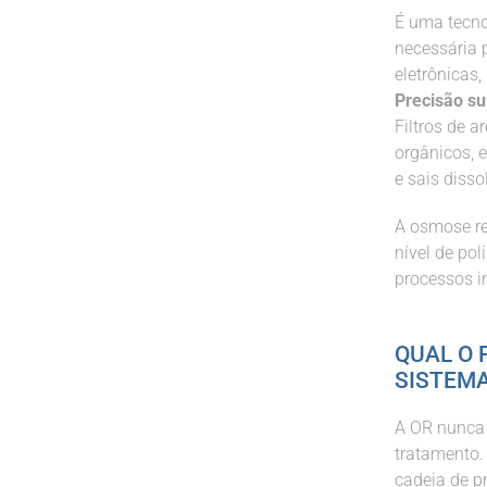
É uma tecno
necessária p
eletrônicas
Precisão su
Filtros de a
orgânicos, 
e sais disso
A osmose re
nível de po
processos in
QUAL O 
SISTEMA
A OR nunca 
tratamento.
cadeia de p