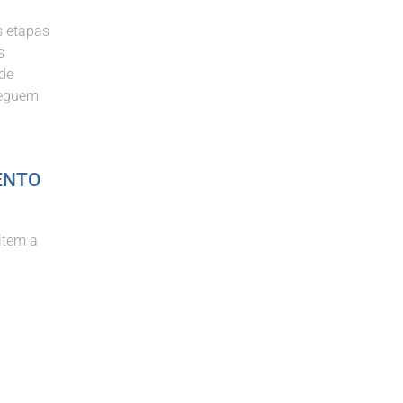
s etapas
s
 de
nseguem
ENTO
item a