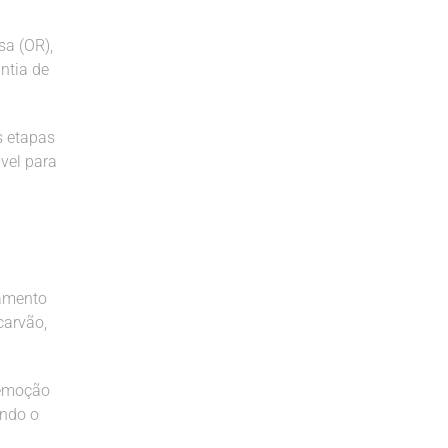
sa (OR),
ntia de
s etapas
vel para
eamento
carvão,
remoção
ando o