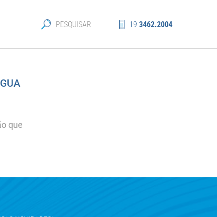
19
3462.2004
ÁGUA
ão que