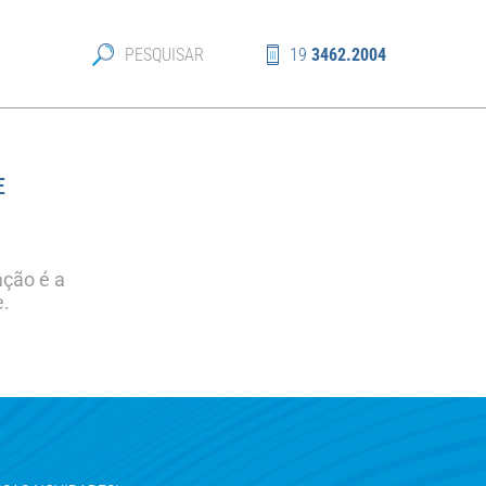
19
3462.2004
E
ação é a
e.