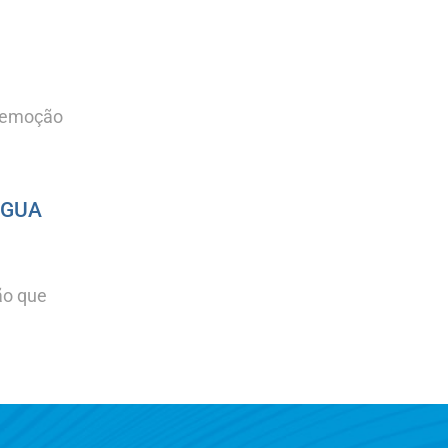
 remoção
ÁGUA
ão que