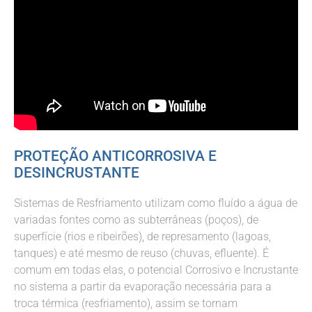
PROTEÇÃO ANTICORROSIVA E
DESINCRUSTANTE
Sistemas de Resfriamento utilizam como fluído a água de
variadas fontes como as subterrâneas (poços), de
superfície (rios e ribeirões), de represamento (lagoas,
tanques) e até mesmo de reuso (chuvas, efluente). É
comum em todas elas, o potencial Corrosivo e Incrustante
no sistema a partir da evaporação necessária para a
troca térmica (resfriamento), assim se tornam