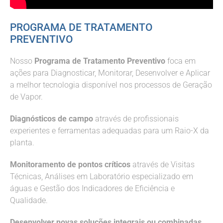
PROGRAMA DE TRATAMENTO
PREVENTIVO
Nosso
Programa de Tratamento Preventivo
foca em
ações para Diagnosticar, Monitorar, Desenvolver e Aplicar
a melhor tecnologia disponível nos processos de Geração
de Vapor.
Diagnósticos de campo
através de profissionais
experientes e ferramentas adequadas para um Raio-X da
planta.
Monitoramento de pontos críticos
através de Visitas
Técnicas, Análises em Laboratório especializado em
águas e Gestão dos Indicadores de Eficiência e
Qualidade.
Desenvolver novas soluções integrais ou combinadas