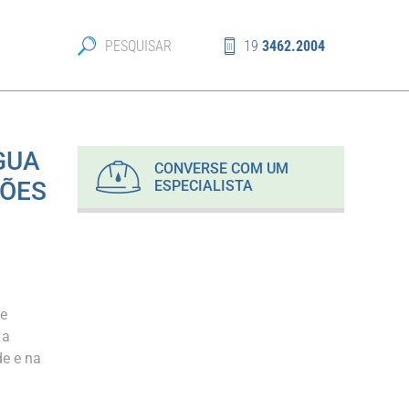
19
3462.2004
GUA
CONVERSE COM UM
ÇÕES
ESPECIALISTA
de
 a
de e na