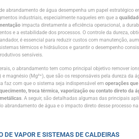
 de abrandamento de água desempenha um papel estratégico 
gmentos industriais, especialmente naqueles em que a
qualidad
imentação
impacta diretamente a eficiência operacional, a durab
ntos e a estabilidade dos processos. O controle da dureza, obt
andador, é essencial para reduzir custos com manutenção, aum
e sistemas térmicos e hidráulicos e garantir o desempenho consis
rodutivos sensíveis.
erais, o abrandamento tem como principal objetivo remover íon
⁺) e magnésio (Mg²⁺), que são os responsáveis pela dureza da á
ica faz com que o sistema seja indispensável em
operações que
uecimento, troca térmica, vaporização ou contato direto da 
 metálicas
. A seguir, são detalhadas algumas das principais ap
 do abrandamento de água e o impacto direto desse processo na
 DE VAPOR E SISTEMAS DE CALDEIRAS