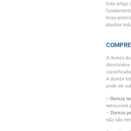
Este artigo
fundamentos
boas prátic
plantas ind
COMPRE
A dureza da
dissolvidos
classificad
A dureza to
pode ser su
– Dureza te
removíveis 
–
Dureza p
não são rem