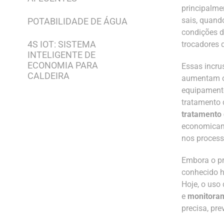
principalme
sais, quand
POTABILIDADE DE ÁGUA
condições d
4S IOT: SISTEMA
trocadores d
INTELIGENTE DE
ECONOMIA PARA
Essas incru
CALDEIRA
aumentam o
equipamento
tratamento d
tratamento 
economicame
nos process
Embora o pr
conhecido h
Hoje, o uso
e
monitora
precisa, pre