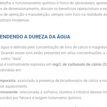
 detalha o funcionamento químico e físico do abrandador, apres
 de dimensionamento, discute os benefícios operacionais e ex
as de operação e manutenção, sempre com foco na realidade d
ustriais modernas.
ENDENDO A DUREZA DA ÁGUA
 água é definida pela concentração de íons de cálcio e magnési
. Quando esses íons estão presentes em altas concentrações, a
a como “dura”.
tal é normalmente expressa em
mg/L de carbonato de cálcio (
bdividida em:
mporária:
associada à presença de bicarbonatos de cálcio e m
por aquecimento.
ermanente:
relacionada a sulfatos, cloretos e nitratos desses ío
ovidos por fervura e exigem tratamento químico.