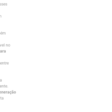
Esses
m
mbém
vel no
para
entre
ja
ente.
generação
ta