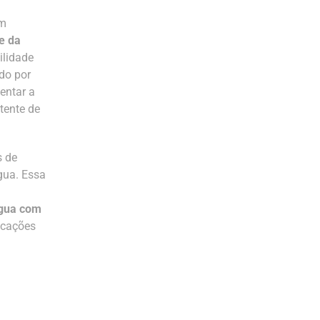
em
e da
ilidade
ido por
entar a
tente de
s de
gua. Essa
água com
licações