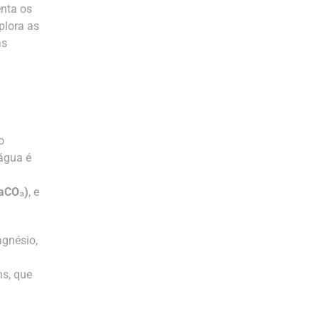
enta os
plora as
as
o
 água é
CaCO₃)
, e
agnésio,
ns, que