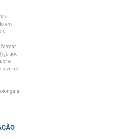
 das
ndo em
sos
 formar
)₂), que
lor e
 nível de
rolonga a
AÇÃO