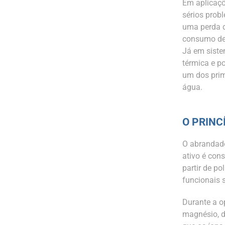
Em aplicaçõ
sérios prob
uma perda 
consumo de 
Já em siste
térmica e po
um dos prim
água.
O PRINC
O abrandado
ativo é cons
partir de p
funcionais 
Durante a op
magnésio, de