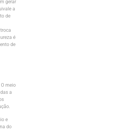
em gerar
uivale a
to de
 troca
dureza é
ento de
. O meio
idas a
os
ução.
io e
ina do