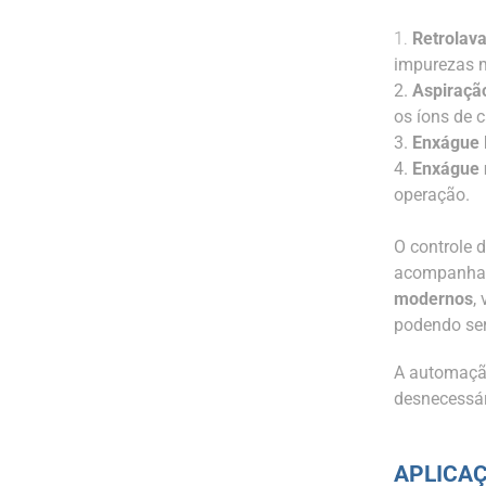
1.
Retrolav
impurezas me
2.
Aspiraçã
os íons de c
3.
Enxágue 
4.
Enxágue 
operação.
O controle 
acompanhar
modernos
,
podendo ser
A automação
desnecessár
APLICA