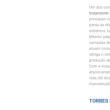
Um dos cont
tratamento 
principais 
perda de ef
extremos, fa
Mesmo peque
camadas de 
atuam como 
obriga o si
produção de
Com a insta
drasticamen
vida útil d
manutenção 
TORRES 