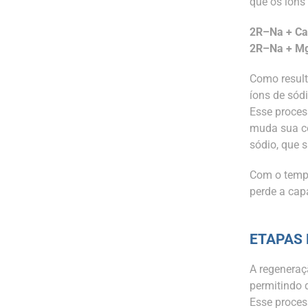
que os íons 
2R–Na + Ca
2R–Na + M
Como result
íons de sód
Esse proces
muda sua co
sódio, que 
Com o tempo
perde a cap
ETAPAS
A regeneraç
permitindo 
Esse proces