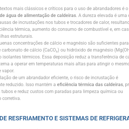
extos mais clássicos e críticos para o uso de abrandadores é o
de água de alimentação de caldeiras
. A dureza elevada é uma
causas de incrustações nos tubos e trocadores de calor, resulta
iciência térmica, aumento do consumo de combustível e, em ca
lhas estruturais.
nas concentrações de cálcio e magnésio são suficientes para
carbonato de cálcio (CaCO₃) ou hidróxido de magnésio (Mg(OH
isolantes térmicos. Essa deposição reduz a transferência de ca
stema a operar em temperaturas mais altas para atingir o mesmo
 vapor.
lação de um abrandador eficiente, o risco de incrustação é
te reduzido. Isso mantém a
eficiência térmica das caldeiras
, p
os tubos e reduz custos com paradas para limpeza química ou
corretiva.
DE RESFRIAMENTO E SISTEMAS DE REFRIGER