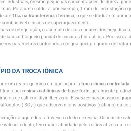
es industriais, mesmo pequenas concentrações de dureza pod
lemas. Para uma caldeira, por exemplo, 1 mm de incrustação eq
de até
10% na transferência térmica
, o que se traduz em aumen
combustível e riscos de superaquecimento.
mas de refrigeração, o acúmulo de sais endurecidos prejudica a
de causar bloqueio parcial de circuitos hidráulicos. Por isso, a 
eiros parâmetros controlados em qualquer programa de tratam
ÍPIO DA TROCA IÔNICA
r é um reator químico em que ocorre a
troca iônica controlada
tituído por
resinas catiônicas de base forte
, geralmente produz
olímeros de estireno-divinilbenzeno. Essas resinas possuem grup
sulfonatos (-SO₃⁻) que adsorvem íons positivos (cátions) da sol
eração, a água dura atravessa o leito de resina. Os íons de cálc
 valência dupla, têm maior afinidade pelos sítios ativos da res