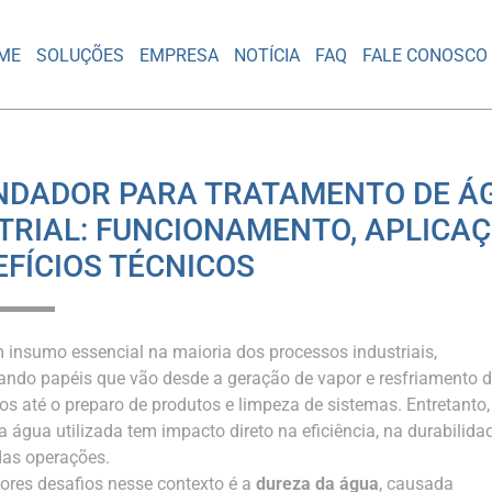
ME
SOLUÇÕES
EMPRESA
NOTÍCIA
FAQ
FALE CONOSCO
NDADOR PARA TRATAMENTO DE Á
TRIAL: FUNCIONAMENTO, APLICA
EFÍCIOS TÉCNICOS
 insumo essencial na maioria dos processos industriais,
do papéis que vão desde a geração de vapor e resfriamento 
s até o preparo de produtos e limpeza de sistemas. Entretanto,
 água utilizada tem impacto direto na eficiência, na durabilida
das operações.
res desafios nesse contexto é a
dureza da água
, causada