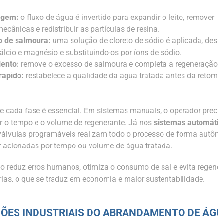
agem:
o fluxo de água é invertido para expandir o leito, remover
cânicas e redistribuir as partículas de resina.
o de salmoura:
uma solução de cloreto de sódio é aplicada, de
álcio e magnésio e substituindo-os por íons de sódio.
lento:
remove o excesso de salmoura e completa a regeneração
rápido:
restabelece a qualidade da água tratada antes da reto
de cada fase é essencial. Em sistemas manuais, o operador prec
 o tempo e o volume de regenerante. Já nos
sistemas automát
 válvulas programáveis realizam todo o processo de forma aut
 acionadas por tempo ou volume de água tratada.
 reduz erros humanos, otimiza o consumo de sal e evita regen
ias, o que se traduz em economia e maior sustentabilidade.
ÇÕES INDUSTRIAIS DO ABRANDAMENTO DE Á