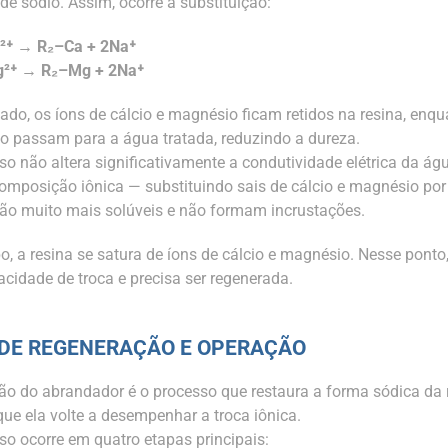
de sódio. Assim, ocorre a substituição:
²⁺ → R₂–Ca + 2Na⁺
g²⁺ → R₂–Mg + 2Na⁺
ado, os íons de cálcio e magnésio ficam retidos na resina, enqu
io passam para a água tratada, reduzindo a dureza.
so não altera significativamente a condutividade elétrica da ág
mposição iônica — substituindo sais de cálcio e magnésio por
são muito mais solúveis e não formam incrustações.
, a resina se satura de íons de cálcio e magnésio. Nesse ponto,
acidade de troca e precisa ser regenerada.
 DE REGENERAÇÃO E OPERAÇÃO
ão do abrandador é o processo que restaura a forma sódica da 
que ela volte a desempenhar a troca iônica.
so ocorre em quatro etapas principais: