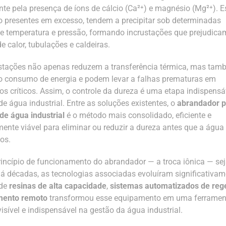
nte pela presença de íons de cálcio (Ca²⁺) e magnésio (Mg²⁺). 
o presentes em excesso, tendem a precipitar sob determinadas
e temperatura e pressão, formando incrustações que prejudica
e calor, tubulações e caldeiras.
stações não apenas reduzem a transferência térmica, mas ta
 consumo de energia e podem levar a falhas prematuras em
s críticos. Assim, o controle da dureza é uma etapa indispensá
e água industrial. Entre as soluções existentes, o
abrandador 
de água industrial
é o método mais consolidado, eficiente e
nte viável para eliminar ou reduzir a dureza antes que a água 
os.
incípio de funcionamento do abrandador — a troca iônica — se
á décadas, as tecnologias associadas evoluíram significativam
 de
resinas de alta capacidade
,
sistemas automatizados de re
mento remoto
transformou esse equipamento em uma ferramen
visível e indispensável na gestão da água industrial.