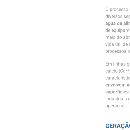
O processo
diversos se
água de al
de equipame
meio do abr
vida útil d
processos p
Em linhas g
cálcio (Ca²
característ
envolvem aq
superfícies
industriais
operação.
GERAÇÃO