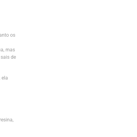
anto os
ua, mas
 sais de
 ela
resina,