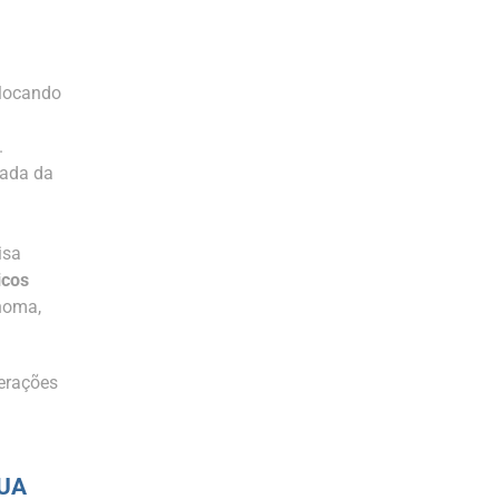
slocando
.
mada da
isa
icos
ônoma,
erações
GUA