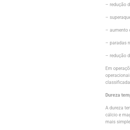
– redução d
– superaqu
– aumento d
– paradas 
– redução da
Em operaçõe
operacionai
classificada
Dureza tem
A dureza te
cálcio e ma
mais simple