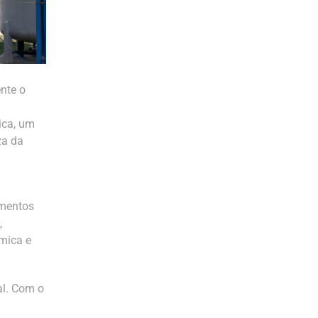
ente o
ica, um
za da
ementos
,
rmica e
al. Com o