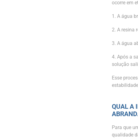
ocorre em e
1. A água b
2. A resina 
3. A água a
4. Após a s
solução sal
Esse proces
estabilidade
QUAL A 
ABRAND
Para que um
qualidade d