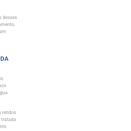
s desses
tamento.
nam
 DA
is
nos
água
 retidos
 tratada
nto