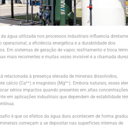
 da água utilizada nos processos industriais influencia diretam
operacional, a eficiência energética e a durabilidade dos
s. Em sistemas de geração de vapor, resfriamento e troca térm
as mais recorrentes e muitas vezes invisível é a chamada dure
tá relacionada à presença elevada de minerais dissolvidos,
te cálcio (Ca²⁺) e magnésio (Mg²⁺). Embora naturais, esses el
car sérios impactos quando presentes em altas concentrações
nte em aplicações industriais que dependem de estabilidade té
ontínua.
safio é que os efeitos da água dura acontecem de forma gradu
 minerais começam a se depositar nas superfícies internas de