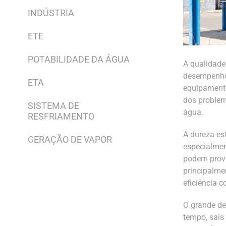
INDÚSTRIA
ETE
POTABILIDADE DA ÁGUA
A qualidade
desempenho 
ETA
equipamento
dos problem
SISTEMA DE
água.
RESFRIAMENTO
A dureza es
GERAÇÃO DE VAPOR
especialmen
podem provo
principalme
eficiência c
O grande de
tempo, sais