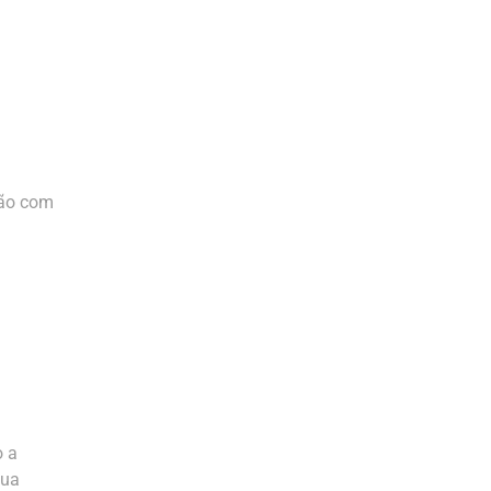
ção com
o a
sua