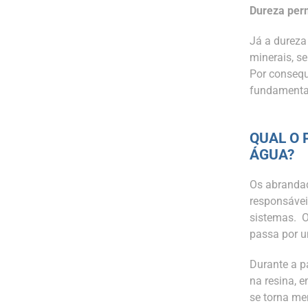
Dureza per
Já a dureza
minerais, s
Por consequ
fundamentai
QUAL O
ÁGUA?
Os abrandad
responsávei
sistemas. O
passa por u
Durante a p
na resina, 
se torna me