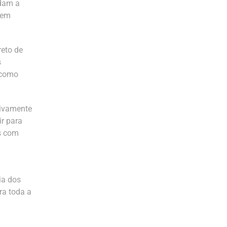
udam a
sem
reto de
s
 como
tivamente
ir para
s com
ia dos
ra toda a