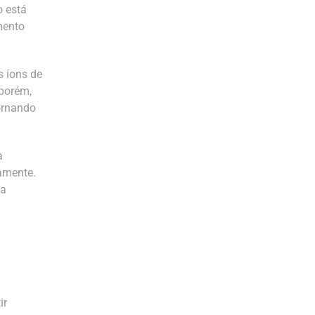
 está
mento
s íons de
 porém,
ornando
a
tamente.
da
ir