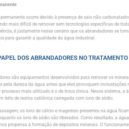
manente
 permanente ocorre devido à presença de sais não carbonatado
endo mais difícil de remover sem tecnologias específicas de tra
ência, é justamente nesse cenário que os abrandadores se tor
s para garantir a qualidade da água industrial.
 PAPEL DOS ABRANDADORES NO TRATAMENTO
ores são equipamentos desenvolvidos para remover os minera
s pela dureza da água antes que eles provoquem incrustações 
 processo mais utilizado é o de troca iônica. Nesse sistema, a 
m leito de resina catiônica carregada com íons de sódio.
assagem, os íons de cálcio e magnésio presentes na água ficam
enquanto os íons de sódio são liberados. Como resultado, a água
nos propensa à formação de depósitos minerais. O funcioname