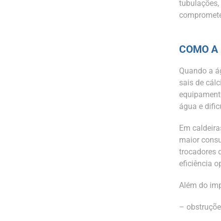
tubulações,
compromete
COMO A 
Quando a ág
sais de cál
equipamento
água e dific
Em caldeira
maior consu
trocadores 
eficiência 
Além do imp
– obstruçõe