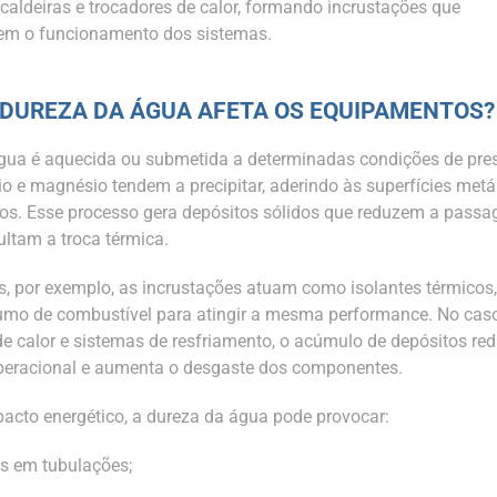
 caldeiras e trocadores de calor, formando incrustações que
m o funcionamento dos sistemas.
DUREZA DA ÁGUA AFETA OS EQUIPAMENTOS?
ua é aquecida ou submetida a determinadas condições de pres
cio e magnésio tendem a precipitar, aderindo às superfícies metá
s. Esse processo gera depósitos sólidos que reduzem a pass
ultam a troca térmica.
s, por exemplo, as incrustações atuam como isolantes térmicos,
mo de combustível para atingir a mesma performance. No cas
de calor e sistemas de resfriamento, o acúmulo de depósitos re
operacional e aumenta o desgaste dos componentes.
acto energético, a dureza da água pode provocar:
s em tubulações;