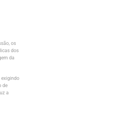
são, os
licas dos
agem da
 exigindo
o de
duz a